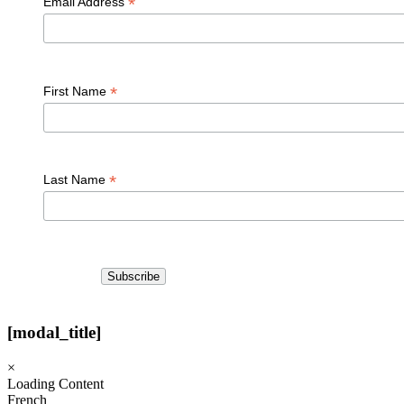
*
Email Address
*
First Name
*
Last Name
[modal_title]
×
Loading Content
French