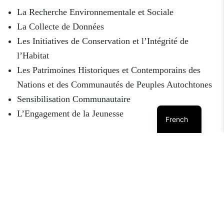
La Recherche Environnementale et Sociale
La Collecte de Données
Les Initiatives de Conservation et l’Intégrité de
l’Habitat
Les Patrimoines Historiques et Contemporains des
Nations et des Communautés de Peuples Autochtones
Sensibilisation Communautaire
L’Engagement de la Jeunesse
French
Avec le soutien et l’engagement des partenaires
communautaires, le Réseau de la Biosphère de
l’Escarpement du Niagara proposera non seulement des
activités éducatives aux groupes précités, mais leur
soulignera également l’importance de maintenir
constamment la Biosphère et la vaste biodiversité qui y
vit. La Biosphère de l’Escarpement du Niagara