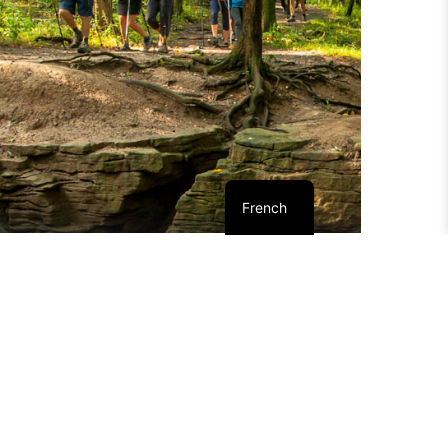
French
“
On nous a dit qu’il viendrait un
moment où la Terre Mère tomberait
malade et que les Onkwehonwe
auraient besoin de partager la
sagesse du monde naturel. Ce