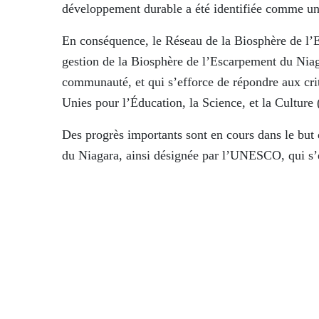
développement durable a été identifiée comme une
En conséquence, le Réseau de la Biosphère de l’E
gestion de la Biosphère de l’Escarpement du Niaga
communauté, et qui s’efforce de répondre aux crit
Unies pour l’Éducation, la Science, et la Cultu
Des progrès importants sont en cours dans le but 
du Niagara, ainsi désignée par l’UNESCO, qui s’é
au nord jusqu’à Tobermory, sur une longueur de p
d’Environnement et Changement Climatique Cana
Plenty Canada collabore, favorise et aide au dé
du Niagara.
La Commission de l’Escarpement du Niagara a trans
de la Biosphère de l’Escarpement du Niagara à 
Comité a par la suite entamé sa collaboration dire