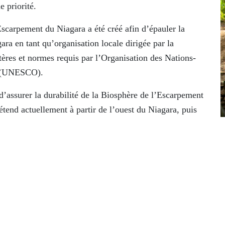
 priorité.
scarpement du Niagara a été créé afin d’épauler la
ra en tant qu’organisation locale dirigée par la
ères et normes requis par l’Organisation des Nations-
re (UNESCO).
d’assurer la durabilité de la Biosphère de l’Escarpement
tend actuellement à partir de l’ouest du Niagara, puis
lus de 725 kilomètres. Avec le soutien
da, l’organisation non-gouvernementale autochtone
veloppement du Réseau de la Biosphère de l’Escarpement
féré son rôle et ses responsabilités liés à la gestion
un Comité de Gouvernance Intérimaire en 2019. Le
ctement avec Plenty Canada afin de réactiver le travail